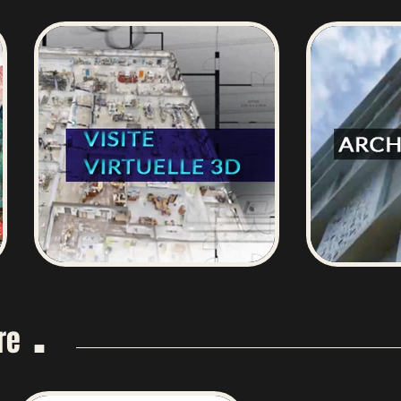
.
vre