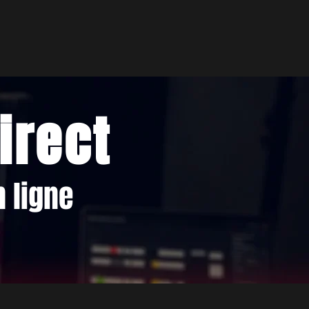
irect
 ligne