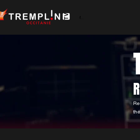
Menu
R
Re
th