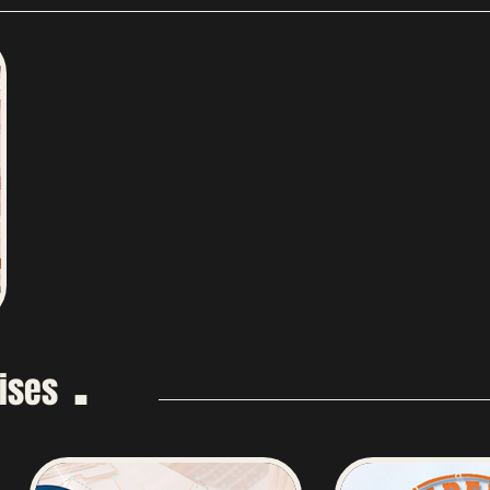
.
rises