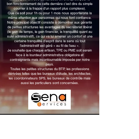
bon fonctionnement de cette dernière c’est dire du simple
courrier à la frappe d’un rapport plus complexe).
Que ce soit pour 1h ou pour 1 mois nous apporterons la
même attention aux personnes qui nous font confiance.
Notre principal objectif consiste à démontrer aux gérants
de petites structures les avantages du secrétariat libéral
(le gain de temps, le gain financier, la tranquillité quant au
suivi administratif), ce qui va lui amener un confort et une
certaine tranquillité d’esprit dans le sens où tout
l’administratif est géré « au fil de l’eau ».
Je souhaite que chaque artisan, TPE ou PME soit serein
face à la lourdeur administrative obligatoire et
contraignante mais incontournable imposée par notre
pays.
Toutes les petites structures du BTP, les professions
dérivées telles que les bureaux d’étude, les architectes,
les coordonnateurs SPS, les bureaux de contrôle mais
aussi les particuliers sont concernées.